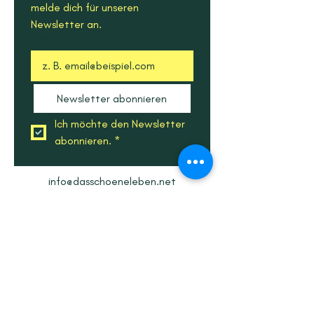
melde dich für unseren 
Newsletter an.
E-Mail-Adresse
*
Newsletter abonnieren
Ich möchte den Newsletter 
abonnieren.
*
info@dasschoeneleben.net
Schondelgrund 3
78132 Hornberg im
Schwarzwald
Tel.:
+49 (0) 7833 395
Impressum
|
Presse & Downloads
|
Datenschutz
|
AGB