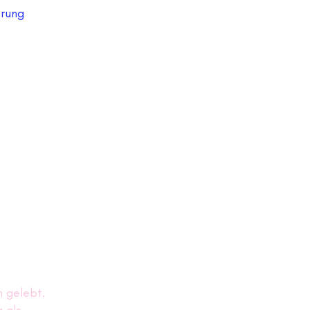
erung
n gelebt.