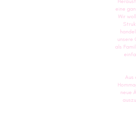
Herausf
eine gan
Wir wol
Struk
handel
unsere 
als Fami
einf
Aus 
Hommage
neue 
auszu