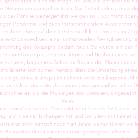
e später stellte sich die Frage, ob und wie der Betrieb nu
e Generation übergehen kann. Die Entscheidung, dass d
alb der Familie weitergeführt werden soll, war trotz oder
egen Pandemie und auch fortschreitendem Aussterben v
tionsbetrieben auf dem Land schnell klar. Dass es im Zug
enerationswechsels einer umfassenden Revitalisierung u
richtung des Konzepts bedarf, auch. So wurde mit der P
s Gesamtkonzepts, das den Abriss und Neubau eines Teil
es vorsieht, begonnen. Schon zu Beginn der Planungen i
stallisierte sich schnell heraus, dass die Umsetzung eine
ts einige Jahre in Anspruch nehmen wird. Ein knappes Jahr
er auch klar, dass die Übernahme aus gesundheitlichen 
und schneller, als die Planungen das vorsahen, umgesetz
muss.
 uns stand zu diesem Zeitpunkt aber bereits fest, dass wi
grund in seiner bisherigen Art und vor allem mit seiner b
struktur nicht einfach noch fünf Jahre weiter führen woll
n. Besonders durch unseren urban geprägten Lebensstil u