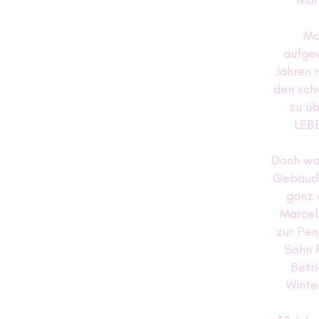
Mar
Ma
aufgew
Jahren 
den sc
zu ü
LEBE
Doch wa
Gebäude
ganz a
Marcel 
zur Pen
Sohn 
Betr
Winte