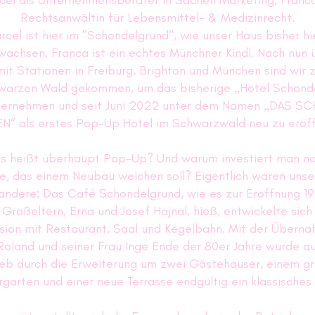
cel als Unternehmensberater in Sachen Marketing, Franca
Rechtsanwältin für Lebensmittel- & Medizinrecht.
rcel ist hier im "Schondelgrund", wie unser Haus bisher hi
achsen. Franca ist ein echtes Münchner Kindl. Nach nun 
mit Stationen in Freiburg, Brighton und München sind wir z
hwarzen Wald gekommen,
um
d
as bisherige „Hotel Schond
bernehmen und seit Juni 2022 unter dem Namen „DAS S
N“ als erstes Pop-Up Hotel im Schwarzwald neu zu eröf
s heißt überhaupt Pop-Up? Und warum investiert man noc
, das einem Neubau weichen soll? Eigentlich waren unse
ndere: Das Café Schondelgrund, wie es zur Eröffnung 1
Großeltern, Erna und Josef Hajnal, hieß, entwickelte sich 
sion mit Restaurant, Saal und Kegelbahn. Mit der Übern
Roland und seiner Frau Inge Ende der 80er Jahre wurde a
ieb durch die Erweiterung um zwei Gästehauser, einem g
rgarten und einer neue Terrasse endgültig ein klassisches 