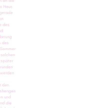
n an die
as Haus
 gerade
on
e des
nd
lanung
s des
m Sommer
s solchen
 später
Gründen
t werden
r den
isherigen
en und
nd die