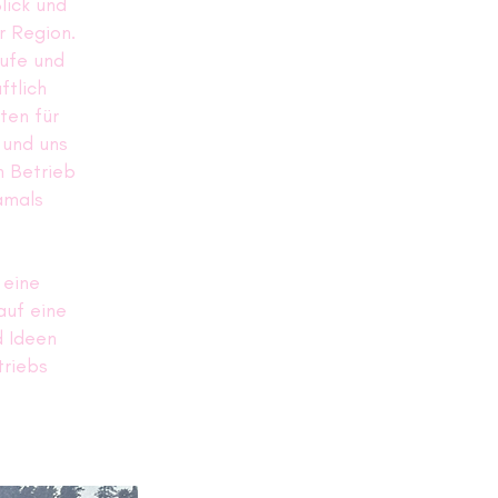
lick und
r Region.
äufe und
ftlich
ten für
 und uns
n Betrieb
amals
 eine
auf eine
 Ideen
triebs