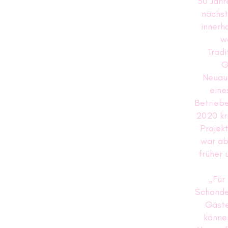
30 Jahr
nächst
innerh
w
Tradi
G
Neuaus
eine
Betrieb
2020 kri
Projek
war ab
früher 
„Für
Schondel
Gäste
könne