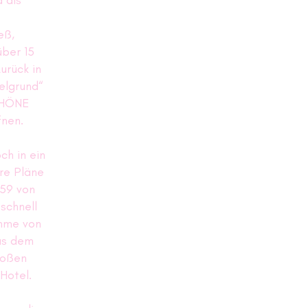
 als
eß,
über 15
urück in
elgrund“
CHÖNE
fnen.
h in ein
re Pläne
959 von
schnell
ahme von
us dem
roßen
Hotel.